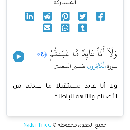
المشاركه
وَلَآ أَنَا۠ عَابِدٌۭ مَّا عَبَدتُّمْ
﴿٤﴾
سورة
الْكَافِرُونَ
تفسير السعدي
ولا أنا عابد مستقبلا ما عبدتم من
الأصنام والآلهة الباطلة.
جميع الحقوق محفوظه ©
Nader Tricks