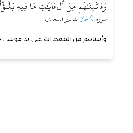
وَءَاتَيْنَٰهُم مِّنَ ٱلْءَايَٰتِ مَا فِيهِ بَلَٰٓؤٌۭا
سورة
الدُّخَان
تفسير السعدي
وأتيناهم من المعجزات على يد موسى ما